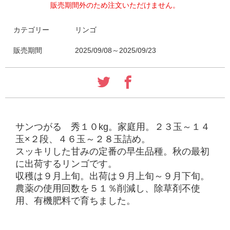
販売期間外のため注文いただけません。
カテゴリー
リンゴ
販売期間
2025/09/08～2025/09/23
サンつがる 秀１０kg。家庭用。２３玉～１４
玉×２段、４６玉～２８玉詰め。
スッキリした甘みの定番の早生品種。秋の最初
に出荷するリンゴです。
収穫は９月上旬。出荷は９月上旬～９月下旬。
農薬の使用回数を５１％削減し、除草剤不使
用、有機肥料で育ちました。